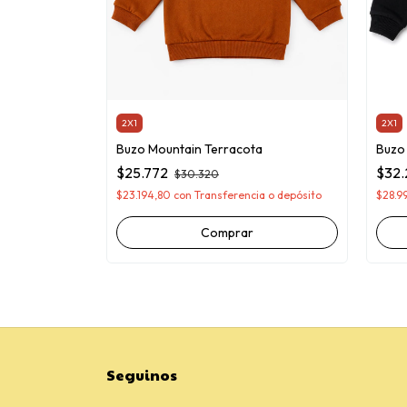
2X1
2X1
ic
Buzo Mountain Terracota
Buzo
$25.772
$32.
$30.320
a o depósito
$23.194,80
con
Transferencia o depósito
$28.9
Comprar
Seguinos