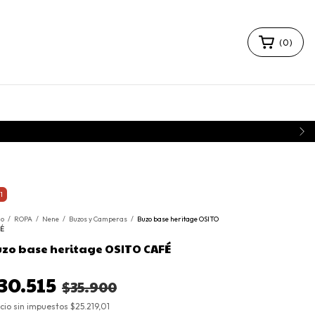
(
0
)
1
io
/
ROPA
/
Nene
/
Buzos y Camperas
/
Buzo base heritage OSITO
É
zo base heritage OSITO CAFÉ
30.515
$35.900
cio sin impuestos
$25.219,01