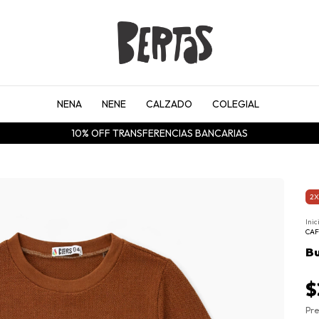
NENA
NENE
CALZADO
COLEGIAL
ENVÍOS A TODO EL PAÍS.
2X
Inic
CAF
Bu
$
Pre