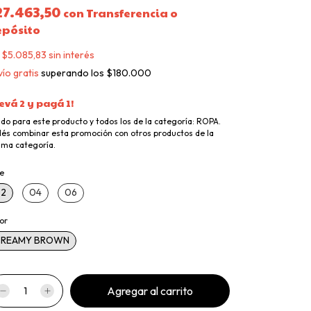
27.463,50
con
Transferencia o
epósito
x
$5.085,83
sin interés
ío gratis
superando los
$180.000
levá 2 y pagá 1!
ido para este producto y todos los de la categoría: ROPA.
és combinar esta promoción con otros productos de la
ma categoría.
le
2
04
06
or
CREAMY BROWN