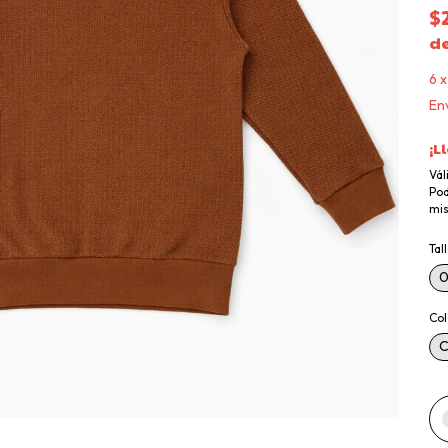
$
d
6
Env
¡L
Vál
Pod
mis
Tal
0
Col