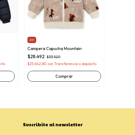
2X1
Campera Capucha Mountain
2X1
$28.492
$33.520
Campera c
ito
$25.642,80
con
Transferencia o depósito
$42.000
$37.800
con
Comprar
Suscribite al newsletter