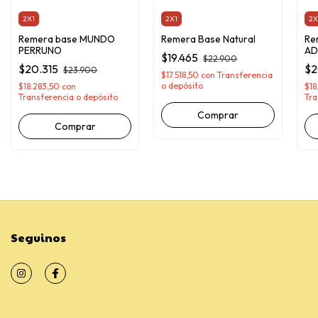
2X1
2X1
2X
Remera base MUNDO
Remera Base Natural
Re
PERRUNO
AD
$19.465
$22.900
$20.315
$2
$23.900
$17.518,50
con
Transferencia
o depósito
$18.283,50
con
$18
Transferencia o depósito
Tra
Comprar
Comprar
Seguinos