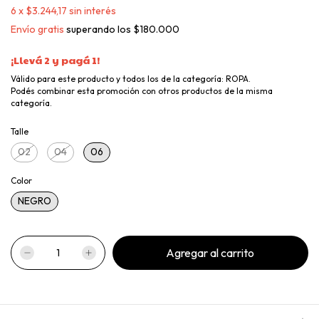
6
x
$3.244,17
sin interés
Envío gratis
superando los
$180.000
¡Llevá 2 y pagá 1!
Válido para este producto y todos los de la categoría: ROPA.
Podés combinar esta promoción con otros productos de la misma
categoría.
Talle
02
04
06
Color
NEGRO