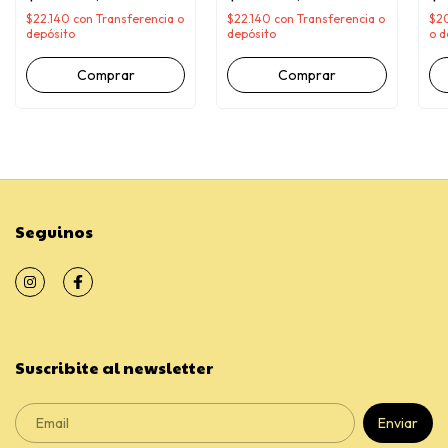
$22.140
con
Transferencia o
$22.140
con
Transferencia o
$2
depósito
depósito
o d
Comprar
Comprar
Seguinos
Suscribite al newsletter