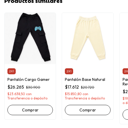
Productos similares
2X1
2X1
2X
Pantalón Cargo Gamer
Pantalón Base Natural
Pa
Re
$26.265
$17.612
$30.900
$20.720
$2
$23.638,50
con
$15.850,80
con
Transferencia o depósito
Transferencia o depósito
$19
o d
Comprar
Comprar