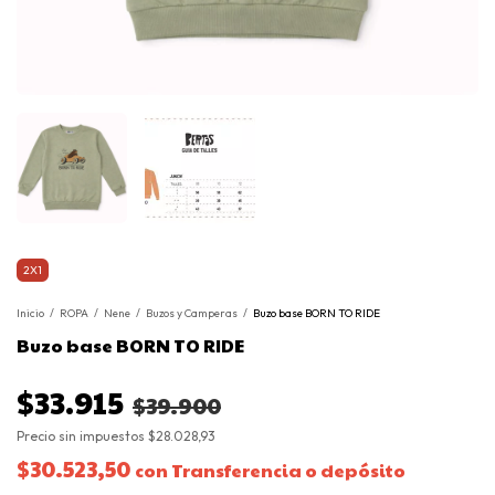
2X1
Inicio
/
ROPA
/
Nene
/
Buzos y Camperas
/
Buzo base BORN TO RIDE
Buzo base BORN TO RIDE
$33.915
$39.900
Precio sin impuestos
$28.028,93
$30.523,50
con
Transferencia o depósito