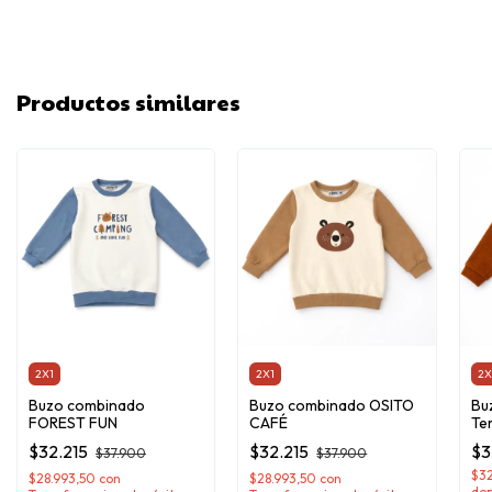
Productos similares
2X1
2X1
2X
Buzo combinado
Buzo combinado OSITO
Bu
FOREST FUN
CAFÉ
Te
$32.215
$32.215
$3
$37.900
$37.900
$3
$28.993,50
con
$28.993,50
con
dep